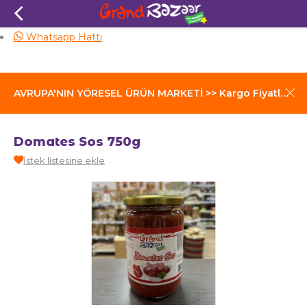
Aynı Gün Kargo
Whatsapp Hattı
AVRUPA'NIN YÖRESEL ÜRÜN MARKETİ >> Kargo Fiyatları İçin Tıklayınız
Domates Sos 750g
İstek listesine ekle