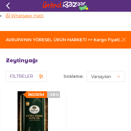
Aynı Gün Kargo
Whatsapp Hattı
AVRUPA'NIN YÖRESEL ÜRÜN MARKETİ >> Kargo Fiyatları İçin Tıklayınız
Zeytinyağı
FİLTRELER
Sıralama:
İNDIRIM
-38%