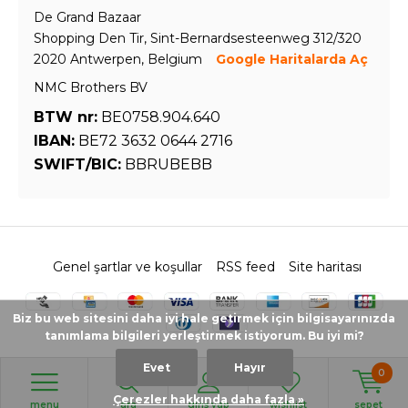
De Grand Bazaar
Shopping Den Tir, Sint-Bernardsesteenweg 312/320
2020 Antwerpen, Belgium
Google Haritalarda Aç
NMC Brothers BV
BTW nr:
BE0758.904.640
IBAN:
BE72 3632 0644 2716
SWIFT/BIC:
BBRUBEBB
Genel şartlar ve koşullar
RSS feed
Site haritası
Biz bu web sitesini daha iyi hale getirmek için bilgisayarınızda
tanımlama bilgileri yerleştirmek istiyorum. Bu iyi mi?
Evet
Hayır
0
© 2026 - Powered by
Lightspeed
- Theme by
DMWS.nl
Çerezler hakkında daha fazla »
menu
ara
giriş yap
wishlist
sepet