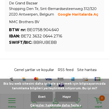
De Grand Bazaar
Shopping Den Tir, Sint-Bernardsesteenweg 312/320
2020 Antwerpen, Belgium
Google Haritalarda Aç
NMC Brothers BV
BTW nr:
BE0758.904.640
IBAN:
BE72 3632 0644 2716
SWIFT/BIC:
BBRUBEBB
Genel şartlar ve koşullar
RSS feed
Site haritası
Biz bu web sitesini daha iyi hale getirmek için bilgisayarınızda
tanımlama bilgileri yerleştirmek istiyorum. Bu iyi mi?
Evet
Hayır
0
© 2026 - Powered by
Lightspeed
- Theme by
DMWS.nl
Çerezler hakkında daha fazla »
menu
ara
giriş yap
wishlist
sepet