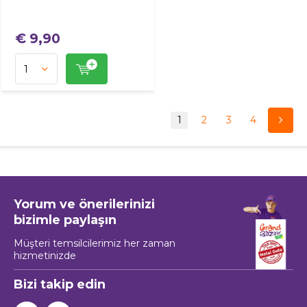
€ 9,90
1
2
3
4
Yorum ve önerilerinizi
bizimle paylaşın
Müşteri temsilcilerimiz her zaman
hizmetinizde
Bizi takip edin