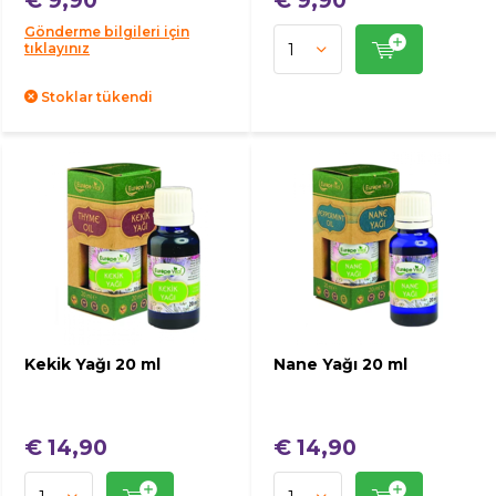
€ 9,90
€ 9,90
Gönderme bilgileri için
tıklayınız
Stoklar tükendi
Kekik Yağı 20 ml
Nane Yağı 20 ml
€ 14,90
€ 14,90