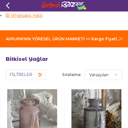
Aynı Gün Kargo
Whatsapp Hattı
AVRUPA'NIN YÖRESEL ÜRÜN MARKETİ >> Kargo Fiyatları İçin Tıklayınız
Bitkisel Yağlar
FİLTRELER
Sıralama: