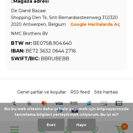
Mağaza adresi
De Grand Bazaar
Shopping Den Tir, Sint-Bernardsesteenweg 312/320
2020 Antwerpen, Belgium
Google Haritalarda Aç
NMC Brothers BV
BTW nr:
BE0758.904.640
IBAN:
BE72 3632 0644 2716
SWIFT/BIC:
BBRUBEBB
Genel şartlar ve koşullar
RSS feed
Site haritası
Biz bu web sitesini daha iyi hale getirmek için bilgisayarınızda
tanımlama bilgileri yerleştirmek istiyorum. Bu iyi mi?
Evet
Hayır
0
© 2026 - Powered by
Lightspeed
- Theme by
DMWS.nl