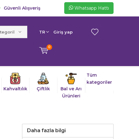
Güvenli Alışveriş
Whatsapp Hattı
egoriler
TR
Giriş yap
0
Tüm
kategoriler
Kahvaltılık
Çiftlik
Bal ve Arı
Ürünleri
Daha fazla bilgi