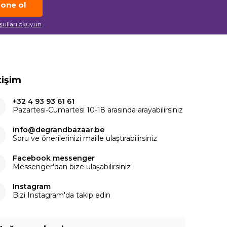
one ol
oşulları okuyun
tişim
+32 4 93 93 61 61
Pazartesi-Cumartesi 10-18 arasında arayabilirsiniz
info@degrandbazaar.be
Soru ve önerilerinizi maille ulaştırabilirsiniz
Facebook messenger
Messenger'dan bize ulaşabilirsiniz
Instagram
Bizi Instagram'da takip edin