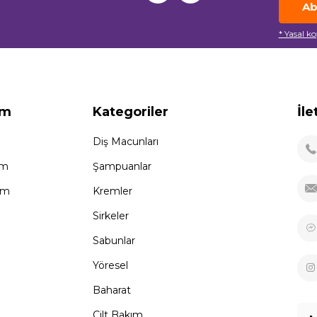
Ab
* Yasal k
ım
Kategoriler
İle
Diş Macunları
im
Şampuanlar
tem
Kremler
Sirkeler
Sabunlar
Yöresel
Baharat
Cilt Bakım