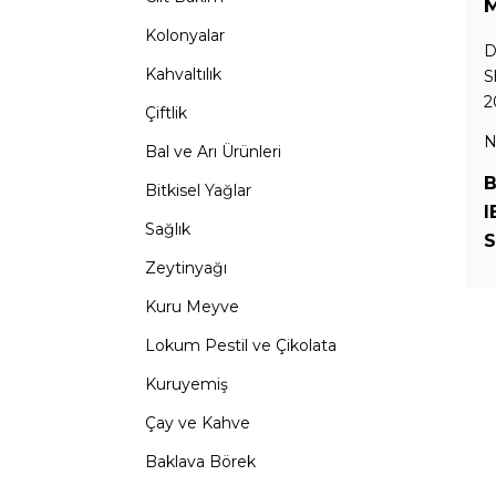
M
Kolonyalar
D
Kahvaltılık
S
2
Çiftlik
N
Bal ve Arı Ürünleri
B
Bitkisel Yağlar
I
Sağlık
S
Zeytinyağı
Kuru Meyve
Lokum Pestil ve Çikolata
Kuruyemiş
Çay ve Kahve
Baklava Börek