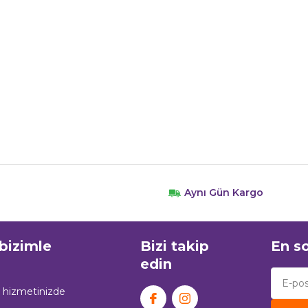
Aynı Gün Kargo
 bizimle
Bizi takip
En so
edin
n hizmetinizde