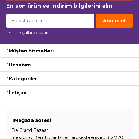
En son ürün ve indirim bilgilerini alın
Abone ol
* Yasal koşulları okuyun
Müşteri hizmetleri
Hesabım
Kategoriler
İletişim
Mağaza adresi
De Grand Bazaar
Shopping Den Tir, Sint-Bernardsesteenweg 312/320