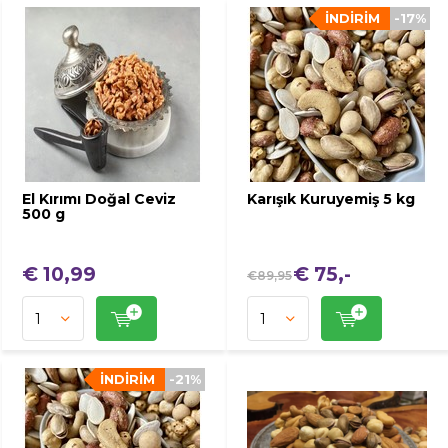
İNDIRIM
-17%
El Kırımı Doğal Ceviz
Karışık Kuruyemiş 5 kg
500 g
€ 10,99
€ 75,-
€89,95
İNDIRIM
-21%