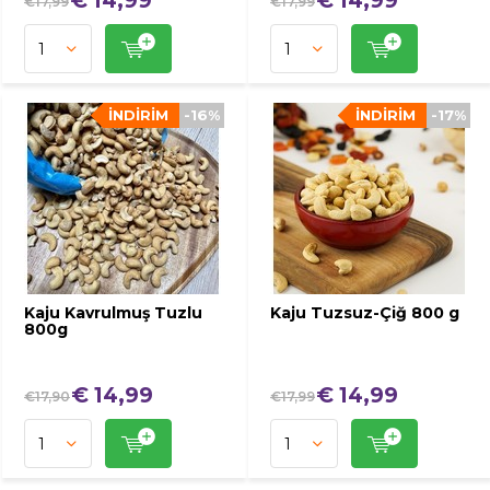
€ 14,99
€ 14,99
€17,99
€17,99
İNDIRIM
-16%
İNDIRIM
-17%
Kaju Kavrulmuş Tuzlu
Kaju Tuzsuz-Çiğ 800 g
800g
€ 14,99
€ 14,99
€17,90
€17,99