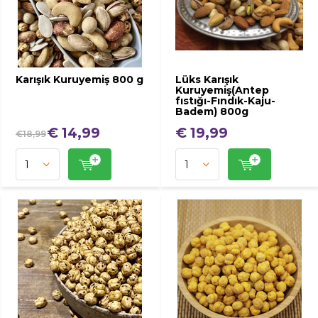
Karışık Kuruyemiş 800 g
Lüks Karışık
Kuruyemiş(Antep
fıstığı-Fındık-Kaju-
Badem) 800g
€ 14,99
€ 19,99
€18,99