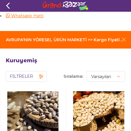
Güvenli Alışveriş
Whatsapp Hattı
AVRUPA'NIN YÖRESEL ÜRÜN MARKETİ >> Kargo Fiyatları İçin Tıklayınız
Kuruyemiş
FİLTRELER
Sıralama: