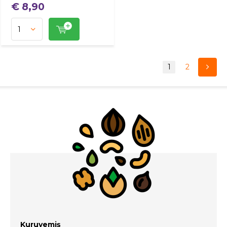
€ 8,90
1
2
Kuruyemiş