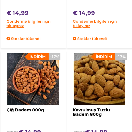
€ 14,99
€ 14,99
Gönderme bilgileri için
Gönderme bilgileri için
tıklayınız
tıklayınız
Stoklar tükendi
Stoklar tükendi
İNDIRIM
-17%
İNDIRIM
-17%
Çiğ Badem 800g
Kavrulmuş Tuzlu
Badem 800g