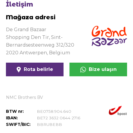
İletişim
Mağaza adresi
De Grand Bazaar
Shopping Den Tir, Sint-
Bernardsesteenweg 312/320
Rota belirle
Bize ulaşın
NMC Brothers BV
BTW nr:
BE0758.904.640
IBAN:
BE72 3632 0644 2716
SWIFT/BIC:
BBRUBEBB