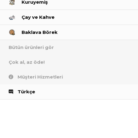
Kuruyemiş
Çay ve Kahve
Baklava Börek
Bütün ürünleri gör
Çok al, az öde!
Müşteri Hizmetleri
Türkçe