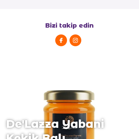
Bizi takip edin
******
De'Lazza Yabani
Kekik Balı