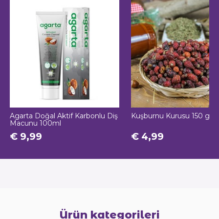
Agarta Doğal Aktif Karbonlu Diş
Kuşburnu Kurusu 150 g
Macunu 100ml
€ 9,99
€ 4,99
Ürün kategorileri