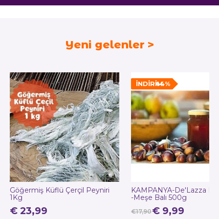
Yeni gelenler
İNDIRIM
-44%
Göğermiş Küflü Çerçil Peyniri
KAMPANYA-De'Lazza Ke
1Kg
-Meşe Balı 500g
€ 23,99
€ 9,99
€17,90