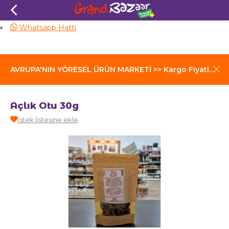
Aynı Gün Kargo
Whatsapp Hattı
AVRUPA'NIN YÖRESEL ÜRÜN MARKETİ >> Kargo Fiyatları İçin Tıklayınız
Açlık Otu 30g
İstek listesine ekle