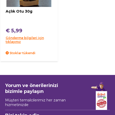
Açlık Otu 30g
€ 5,99
Gönderme bilgileri için
tıklayınız
Stoklar tükendi
Yorum ve önerilerinizi
bizimle paylaşın
Müşteri temsilcilerimiz her zaman
hizmetinizde