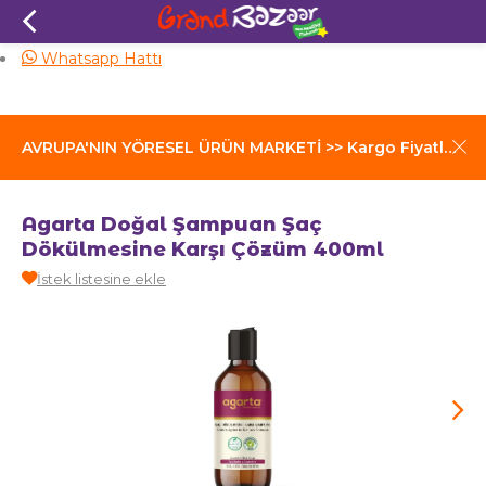
Aynı Gün Kargo
Whatsapp Hattı
AVRUPA'NIN YÖRESEL ÜRÜN MARKETİ >> Kargo Fiyatları İçin Tıklayınız
Agarta Doğal Şampuan Şaç
Dökülmesine Karşı Çözüm 400ml
İstek listesine ekle