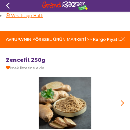
Aynı Gün Kargo
Whatsapp Hattı
AVRUPA'NIN YÖRESEL ÜRÜN MARKETİ >> Kargo Fiyatları İçin Tıklayınız
Zencefil 250g
İstek listesine ekle