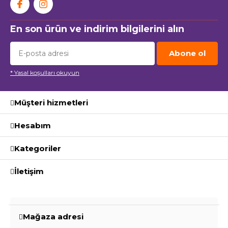
En son ürün ve indirim bilgilerini alın
Abone ol
* Yasal koşulları okuyun
Müşteri hizmetleri
Hesabım
Kategoriler
İletişim
Mağaza adresi