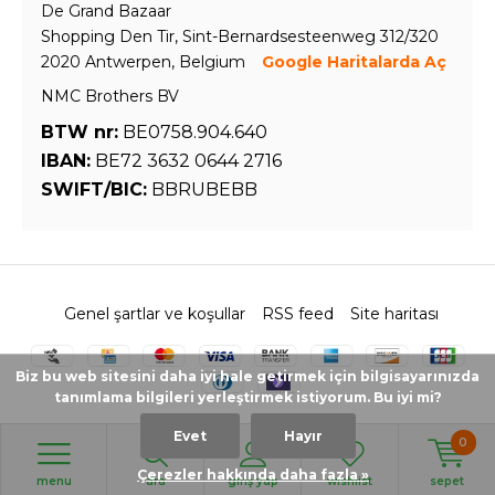
De Grand Bazaar
Shopping Den Tir, Sint-Bernardsesteenweg 312/320
2020 Antwerpen, Belgium
Google Haritalarda Aç
NMC Brothers BV
BTW nr:
BE0758.904.640
IBAN:
BE72 3632 0644 2716
SWIFT/BIC:
BBRUBEBB
Genel şartlar ve koşullar
RSS feed
Site haritası
Biz bu web sitesini daha iyi hale getirmek için bilgisayarınızda
tanımlama bilgileri yerleştirmek istiyorum. Bu iyi mi?
Evet
Hayır
0
© 2026 - Powered by
Lightspeed
- Theme by
DMWS.nl
Çerezler hakkında daha fazla »
menu
ara
giriş yap
wishlist
sepet