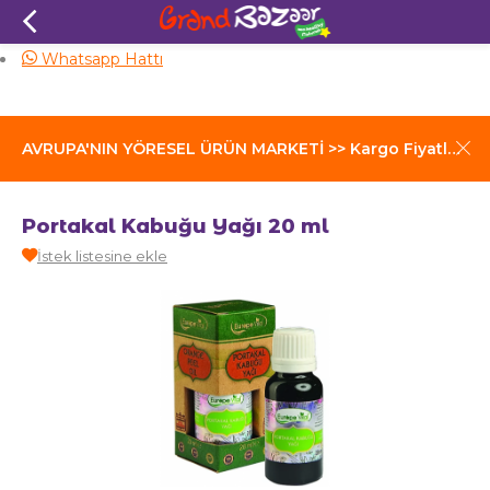
Aynı Gün Kargo
Whatsapp Hattı
AVRUPA'NIN YÖRESEL ÜRÜN MARKETİ >> Kargo Fiyatları İçin Tıklayınız
Portakal Kabuğu Yağı 20 ml
İstek listesine ekle