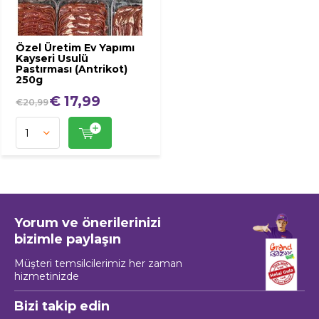
Özel Üretim Ev Yapımı
Kayseri Usulü
Pastırması (Antrikot)
250g
€ 17,99
€20,99
Yorum ve önerilerinizi
bizimle paylaşın
Müşteri temsilcilerimiz her zaman
hizmetinizde
Bizi takip edin