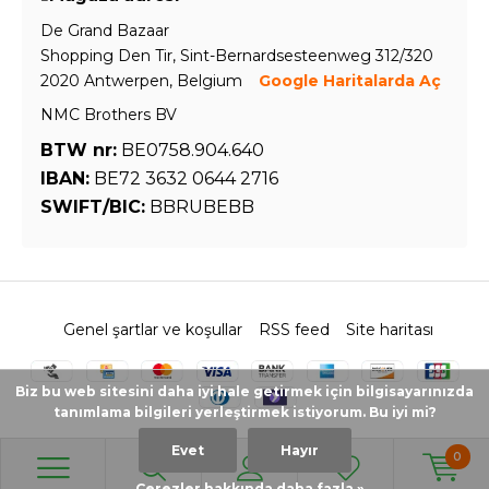
De Grand Bazaar
Shopping Den Tir, Sint-Bernardsesteenweg 312/320
2020 Antwerpen, Belgium
Google Haritalarda Aç
NMC Brothers BV
BTW nr:
BE0758.904.640
IBAN:
BE72 3632 0644 2716
SWIFT/BIC:
BBRUBEBB
Genel şartlar ve koşullar
RSS feed
Site haritası
Biz bu web sitesini daha iyi hale getirmek için bilgisayarınızda
tanımlama bilgileri yerleştirmek istiyorum. Bu iyi mi?
Evet
Hayır
0
© 2026 - Powered by
Lightspeed
- Theme by
DMWS.nl
Çerezler hakkında daha fazla »