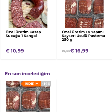
Özel Üretim Kasap
Özel Üretim Ev Yapımı
Sucuğu 1 Kangal
Kayseri Usulü Pastırma
250 g
€ 10,99
€ 16,99
19,99
En son incelediğim
İNDIRIM
-14%