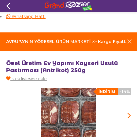
Aynı Gün Kargo
Whatsapp Hattı
AVRUPA'NIN YÖRESEL ÜRÜN MARKETİ >> Kargo Fiyatları İçin Tıklayınız
Özel Üretim Ev Yapımı Kayseri Usulü
Pastırması (Antrikot) 250g
İstek listesine ekle
İNDIRIM
-14%