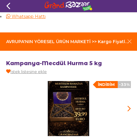
Aynı Gün Kargo
Whatsapp Hattı
AVRUPA'NIN YÖRESEL ÜRÜN MARKETİ >> Kargo Fiyatları İçin Tıklayınız
Kampanya-Mecdül Hurma 5 kg
İstek listesine ekle
İNDIRIM
-33%