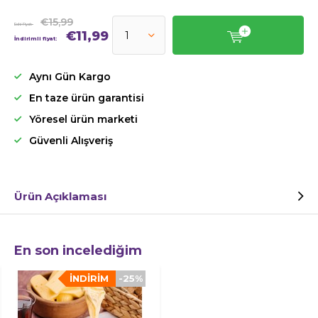
€15,99
Eski Fiyat:
€11,99
İndirimli fiyat:
Aynı Gün Kargo
En taze ürün garantisi
Yöresel ürün marketi
Güvenli Alışveriş
Ürün Açıklaması
En son incelediğim
İNDIRIM
-25%