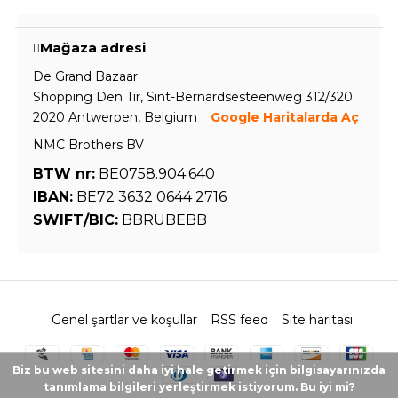
Mağaza adresi
De Grand Bazaar
Shopping Den Tir, Sint-Bernardsesteenweg 312/320
2020 Antwerpen, Belgium
Google Haritalarda Aç
NMC Brothers BV
BTW nr:
BE0758.904.640
IBAN:
BE72 3632 0644 2716
SWIFT/BIC:
BBRUBEBB
Genel şartlar ve koşullar
RSS feed
Site haritası
Biz bu web sitesini daha iyi hale getirmek için bilgisayarınızda
tanımlama bilgileri yerleştirmek istiyorum. Bu iyi mi?