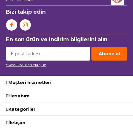
Bizi takip edin
En son ürün ve indirim bilgilerini alın
Abone ol
* Yasal koşulları okuyun
Müşteri hizmetleri
Hesabım
Kategoriler
İletişim