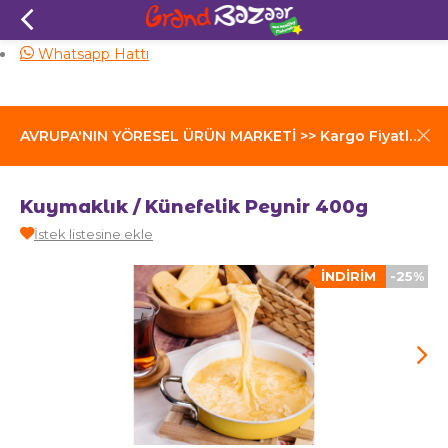
Aynı Gün Kargo
Whatsapp Hattı
AVRUPA'NIN YÖRESEL ÜRÜN MARKETİ >> Kargo Fiyatları İçin Tıklayınız
Kuymaklık / Künefelik Peynir 400g
İstek listesine ekle
İNDIRIM
-25%