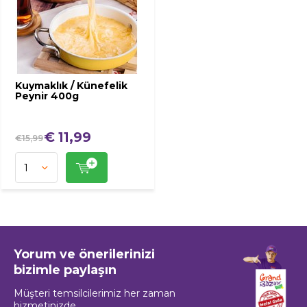
Kuymaklık / Künefelik
Peynir 400g
€ 11,99
€15,99
Yorum ve önerilerinizi
bizimle paylaşın
Müşteri temsilcilerimiz her zaman
hizmetinizde