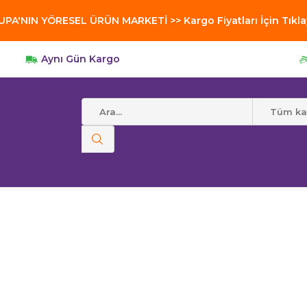
PA'NIN YÖRESEL ÜRÜN MARKETİ >> Kargo Fiyatları İçin Tıkla
Aynı Gün Kargo
r
Tüm kat