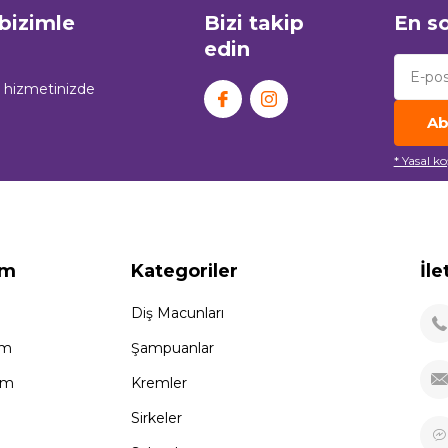
 bizimle
Bizi takip
En so
edin
n hizmetinizde
Ab
* Yasal k
ım
Kategoriler
İle
Diş Macunları
im
Şampuanlar
tem
Kremler
Sirkeler