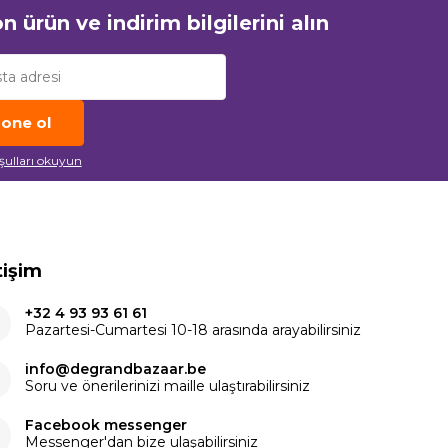
n ürün ve indirim bilgilerini alın
one ol
oşulları okuyun
tişim
+32 4 93 93 61 61
Pazartesi-Cumartesi 10-18 arasında arayabilirsiniz
info@degrandbazaar.be
Soru ve önerilerinizi maille ulaştırabilirsiniz
Facebook messenger
Messenger'dan bize ulaşabilirsiniz