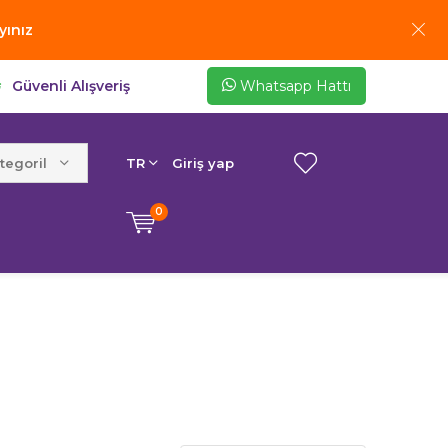
yınız
Güvenli Alışveriş
Whatsapp Hattı
egoriler
TR
Giriş yap
0