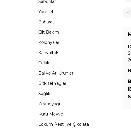
Sabunlar
Yöresel
Baharat
Cilt Bakım
M
Kolonyalar
D
Kahvaltılık
S
2
Çiftlik
N
Bal ve Arı Ürünleri
B
Bitkisel Yağlar
I
Sağlık
S
Zeytinyağı
Kuru Meyve
Lokum Pestil ve Çikolata