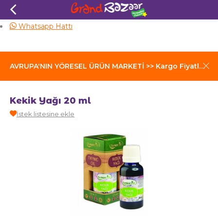
Aynı Gün Kargo
Whatsapp Hattı
AVRUPA'NIN YÖRESEL ÜRÜN MARKETİ >> Kargo Fiyatları İçin Tıklayınız
Kekik Yağı 20 ml
İstek listesine ekle