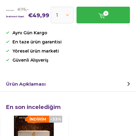
€75,-
Eski Fiyat:
€49,99
İndirimli fiyat:
Aynı Gün Kargo
En taze ürün garantisi
Yöresel ürün marketi
Güvenli Alışveriş
Ürün Açıklaması
En son incelediğim
İNDIRIM
-33%