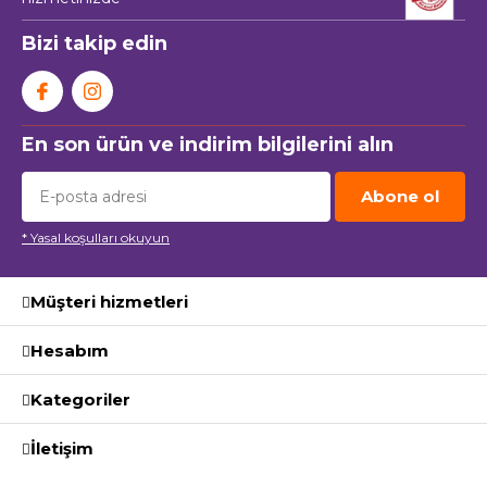
Bizi takip edin
En son ürün ve indirim bilgilerini alın
Abone ol
* Yasal koşulları okuyun
Müşteri hizmetleri
Hesabım
Kategoriler
İletişim