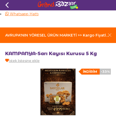
Aynı Gün Kargo
Whatsapp Hattı
AVRUPA'NIN YÖRESEL ÜRÜN MARKETİ >> Kargo Fiyatları İçin Tıklayınız
KAMPANYA-Sarı Kayısı Kurusu 5 Kg
İstek listesine ekle
İNDIRIM
-33%