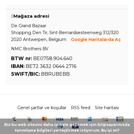
Mağaza adresi
De Grand Bazaar
Shopping Den Tir, Sint-Bernardsesteenweg 312/320
2020 Antwerpen, Belgium
Google Haritalarda Aç
NMC Brothers BV
BTW nr:
BE0758.904.640
IBAN:
BE72 3632 0644 2716
SWIFT/BIC:
BBRUBEBB
Genel şartlar ve koşullar
RSS feed
Site haritası
Biz bu web sitesini daha iyi hale getirmek için bilgisayarınızda
tanımlama bilgileri yerleştirmek istiyorum. Bu iyi mi?