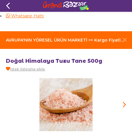
Aynı Gün Kargo
Whatsapp Hattı
AVRUPA'NIN YÖRESEL ÜRÜN MARKETİ >> Kargo Fiyatları İçin Tıklayınız
Doğal Himalaya Tuzu Tane 500g
İstek listesine ekle