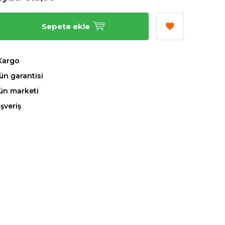
Sepete ekle
Kargo
ün garantisi
rün marketi
ışveriş