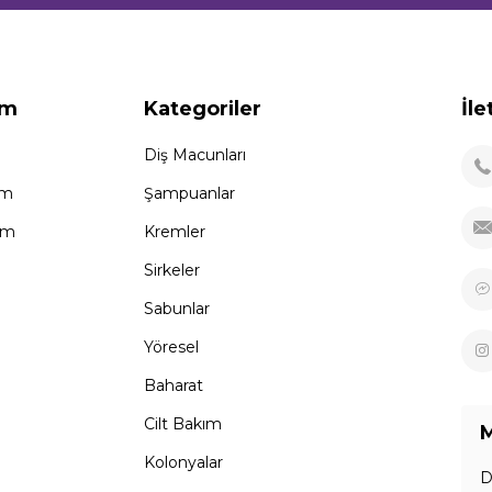
ım
Kategoriler
İle
Diş Macunları
im
Şampuanlar
tem
Kremler
Sirkeler
Sabunlar
Yöresel
Baharat
Cilt Bakım
M
Kolonyalar
D