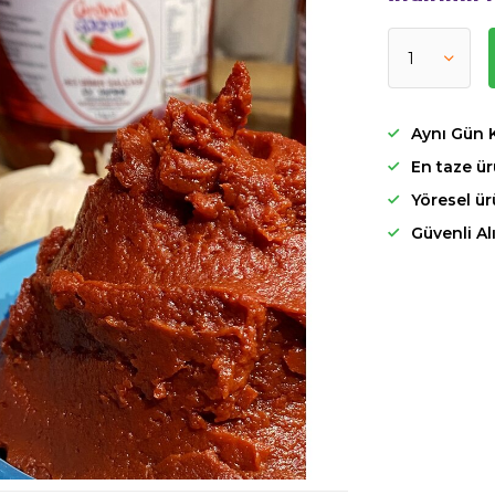
Aynı Gün 
En taze ür
Yöresel ü
Güvenli Al