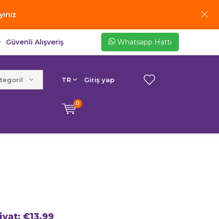
yınız
Güvenli Alışveriş
Whatsapp Hattı
egoriler
TR
Giriş yap
0
fiyat:
€13,99