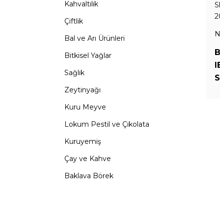
Kahvaltılık
S
2
Çiftlik
N
Bal ve Arı Ürünleri
B
Bitkisel Yağlar
I
Sağlık
S
Zeytinyağı
Kuru Meyve
Lokum Pestil ve Çikolata
Kuruyemiş
Çay ve Kahve
Baklava Börek