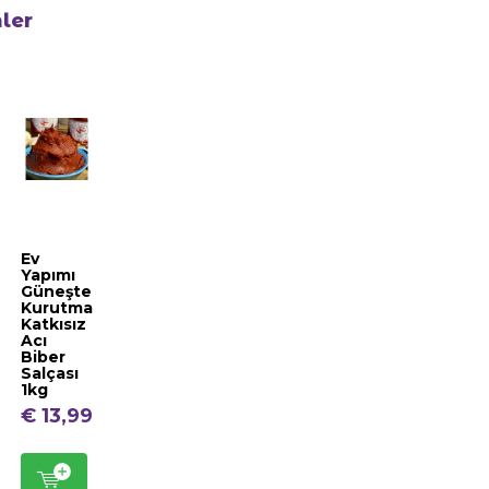
nler
Ev
Yapımı
Güneşte
Kurutma
Katkısız
Acı
Biber
Salçası
1kg
€ 13,99