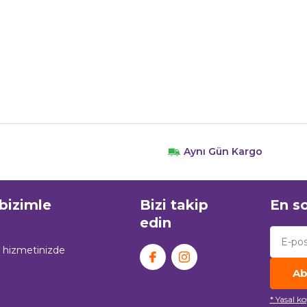
Aynı Gün Kargo
 bizimle
Bizi takip
En so
edin
n hizmetinizde
Ab
* Yasal k