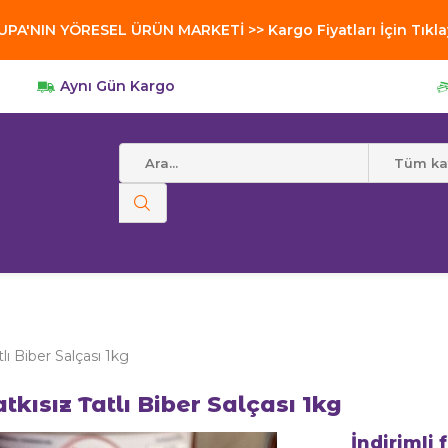
PA'NIN YÖRESEL ÜRÜN MARKETİ >> Kargo Fiyatları İçin Tıkla
Aynı Gün Kargo
r
Tüm kat
ı Biber Salçası 1kg
kısız Tatlı Biber Salçası 1kg
İndirimli 