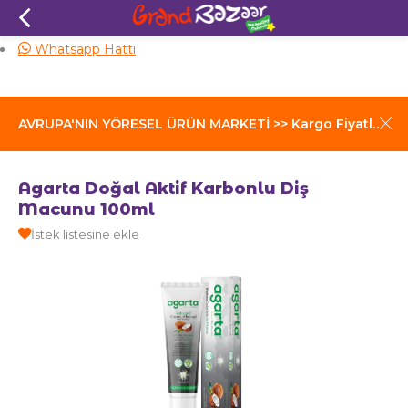
Aynı Gün Kargo
Whatsapp Hattı
AVRUPA'NIN YÖRESEL ÜRÜN MARKETİ >> Kargo Fiyatları İçin Tıklayınız
Agarta Doğal Aktif Karbonlu Diş
Macunu 100ml
İstek listesine ekle