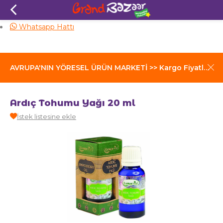
Aynı Gün Kargo
Whatsapp Hattı
AVRUPA'NIN YÖRESEL ÜRÜN MARKETİ >> Kargo Fiyatları İçin Tıklayınız
Ardıç Tohumu Yağı 20 ml
İstek listesine ekle