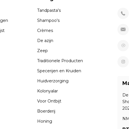
Tandpasta's
ngen
Shampoo's
jst
Crèmes
De azijn
Zeep
Traditionele Producten
Specerijen en Kruiden
Huidverzorging
Ma
Kolonyalar
De
Voor Ontbijt
Sho
20
Boerderij
NM
Honing