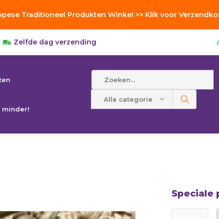
opese Traditioneel Produkten Winkel >> Klik voor Verzendko
Zelfde dag verzending
ten
Alle categorieën
 minder!
Speciale 