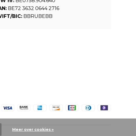
W nr:
BE0758.904.640
AN:
BE72 3632 0644 2716
IFT/BIC:
BBRUBEBB
Meer over cookies »