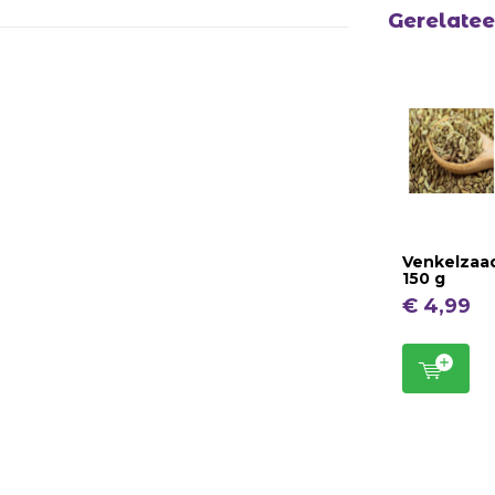
Gerelate
Venkelzaa
150 g
€ 4,99