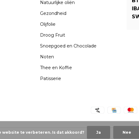
BT
Natuurlijke oliën
IB
Gezondheid
SW
Olijfolie
Droog Fruit
Snoepgoed en Chocolade
Noten
Thee en Koffie
Patisserie
e website te verbeteren. Is dat akkoord?
Ja
Nee