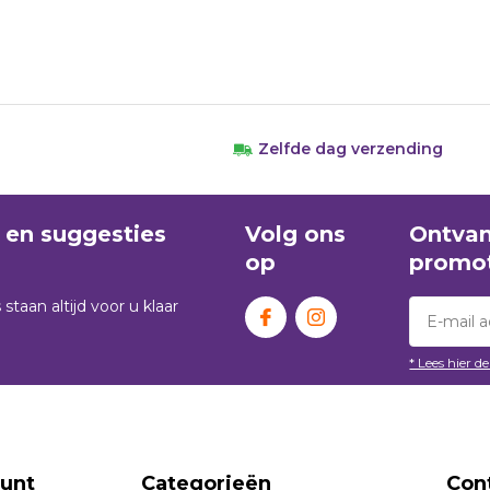
Zelfde dag verzending
en suggesties
Volg ons
Ontvan
op
promot
an ​​altijd voor u klaar
* Lees hier d
ount
Categorieën
Con