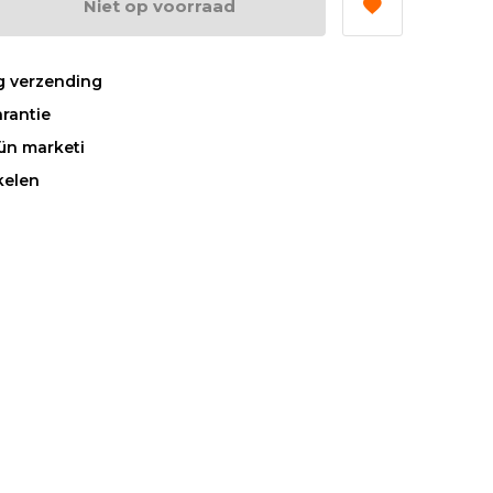
Niet op voorraad
g verzending
rantie
rün marketi
kelen