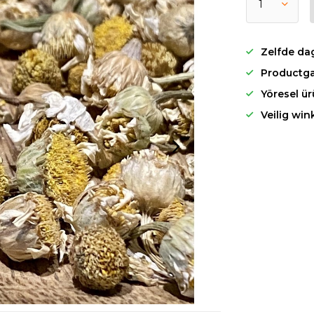
Zelfde da
Productga
Yöresel ü
Veilig win