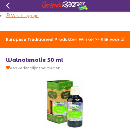
Zelfde dag verzending
Whatsapp-lijn
Europese Traditioneel Produkten Winkel >> Klik voor Verzendkosten
Walnotenolie 50 ml
Aan verlanglijst toevoegen