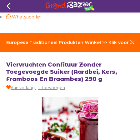
Zelfde dag verzending
Whatsapp-lijn
Europese Traditioneel Produkten Winkel >> Klik voor Verzendkosten
Viervruchten Confituur Zonder
Toegevoegde Suiker (Aardbei, Kers,
Framboos En Braambes) 290 g
Aan verlanglijst toevoegen