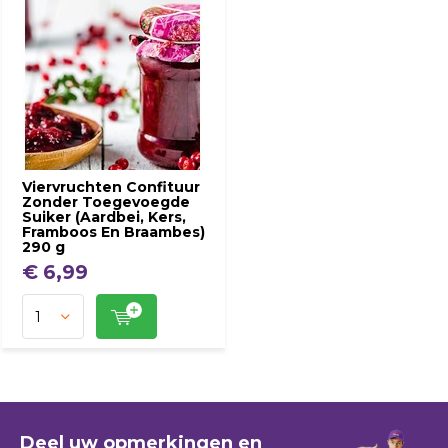
Viervruchten Confituur
Zonder Toegevoegde
Suiker (Aardbei, Kers,
Framboos En Braambes)
290 g
€ 6,99
Deel uw opmerkingen en