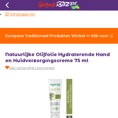
Zelfde dag verzending
Whatsapp-lijn
Europese Traditioneel Produkten Winkel >> Klik voor Verzendkosten
Natuurlijke Olijfolie Hydraterende Hand
en Huidverzorgıngscreme 75 ml
Aan verlanglijst toevoegen