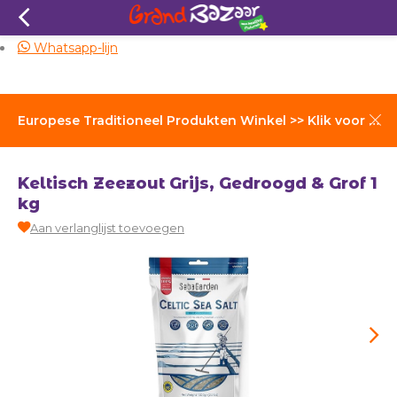
Zelfde dag verzending
Whatsapp-lijn
Europese Traditioneel Produkten Winkel >> Klik voor Verzendkosten
Keltisch Zeezout Grijs, Gedroogd & Grof 1
kg
Aan verlanglijst toevoegen