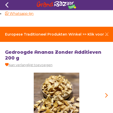
Zelfde dag verzending
Whatsapp-lijn
Europese Traditioneel Produkten Winkel >> Klik voor Verzendkosten
Gedroogde Ananas Zonder Additieven
200 g
Aan verlanglijst toevoegen