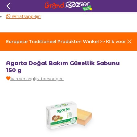
Zelfde dag verzending
Whatsapp-lijn
Europese Traditioneel Produkten Winkel >> Klik voor Verzendkosten
Agarta Doğal Bakım Güzellik Sabunu
150 g
Aan verlanglijst toevoegen