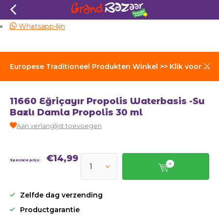
Zelfde dag verzending
Whatsapp-lijn
Europese Traditioneel Produkten Winkel >> Klik voor Verzendkosten
11660 Eğriçayır Propolis Waterbasis -Su
Bazlı Damla Propolis 30 ml
Aan verlanglijst toevoegen
€14,99
Speciale prijs:
Zelfde dag verzending
Productgarantie